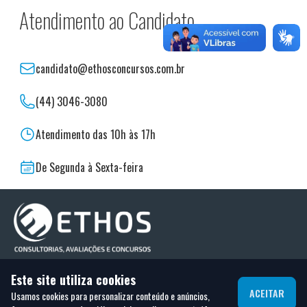
Atendimento ao Candidato
candidato@ethosconcursos.com.br
(44) 3046-3080
Atendimento das 10h às 17h
De Segunda à Sexta-feira
® 2023 Todos direitos reservados. Termos de uso e Política de
Este site utiliza cookies
privacidade.
ACEITAR
Usamos cookies para personalizar conteúdo e anúncios,